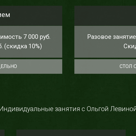
ием
имость 7 000 руб.
Разовое занятие 
б. (скидка 10%)
Ски
ДЕЛЬНО
СТОЛ 
Индивидуальные занятия с Ольгой Левино