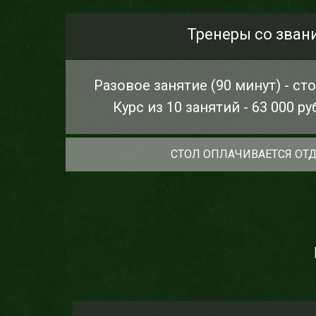
Тренеры со зван
Разовое занятие (90 минут) - сто
Курс из 10 занятий - 63 000 ру
СТОЛ ОПЛАЧИВАЕТСЯ ОТ