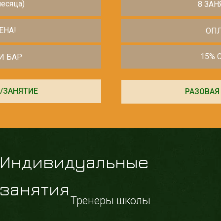
есяца)
8 ЗАН
ЕНА!
ОПЛ
15% 
И БАР
./ЗАНЯТИЕ
РАЗОВАЯ 
Индивидуальные
занятия
Тренеры школы